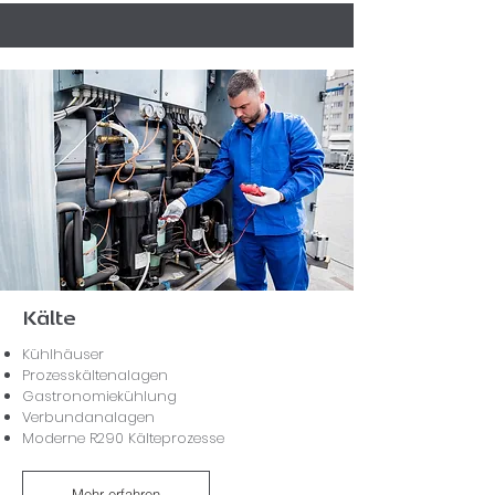
Kälte
Kühlhäuser
Prozesskältenalagen
Gastronomiekühlung
Verbundanalagen
Moderne R290 Kälteprozesse
Mehr erfahren