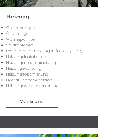
Heizung
Gasheizungen
Ölheizungen
Wärmepumpen
Solaranlagen
Festbrennstoffheizungen (Pellets / Holz)
Heizungsinstallation
Heizungsmodernisierung
Heizungswartung
Heizungsoptimierung
Hydraulischer Abgleich
Heizungswassersanierung
Mehr erfahren