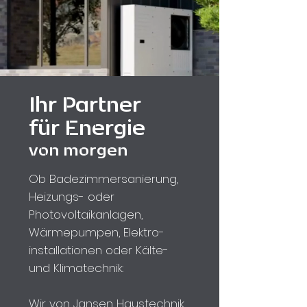
Ihr Partner
für Energie
von morgen
Ob Bade­zimmer­sanierung,
Heizungs­- oder
Photovoltaikanlagen,
Wärme­pumpen, Elektro­
installationen oder Kälte-
und Klima­technik:
Wir von Jansen Haustechnik