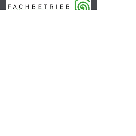
Als einziger Betrieb in Mönchengladbach
sind wir Mitglied
im Bundesverband Wärmepumpe und
unterstreichen damit unser Engagement
für nachhaltige Technologien und
höchste Qualitätsstandards.
ZUM VORTRAG:
EFFIZIENT HEIZEN
MIT UND OHNE
WÄRMEPUMPE
Liebe Interessierte,